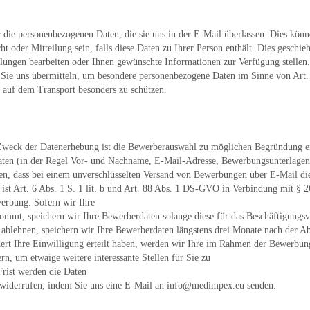
r die personenbezogenen Daten, die sie uns in der E-Mail überlassen. Dies kön
 oder Mitteilung sein, falls diese Daten zu Ihrer Person enthält. Dies geschi
llungen bearbeiten oder Ihnen gewünschte Informationen zur Verfügung stellen.
die Sie uns übermitteln, um besondere personenbezogene Daten im Sinne von Art
auf dem Transport besonders zu schützen.
 Zweck der Datenerhebung ist die Bewerberauswahl zu möglichen Begründung ein
aten (in der Regel Vor- und Nachname, E-Mail-Adresse, Bewerbungsunterlagen
en, dass bei einem unverschlüsselten Versand von Bewerbungen über E-Mail die 
 ist Art. 6 Abs. 1 S. 1 lit. b und Art. 88 Abs. 1 DS-GVO in Verbindung mit § 
erbung. Sofern wir Ihre
mt, speichern wir Ihre Bewerberdaten solange diese für das Beschäftigungsver
blehnen, speichern wir Ihre Bewerberdaten längstens drei Monate nach der Abl
ert Ihre Einwilligung erteilt haben, werden wir Ihre im Rahmen der Bewerbun
, um etwaige weitere interessante Stellen für Sie zu
Frist werden die Daten
ft widerrufen, indem Sie uns eine E-Mail an info@medimpex.eu senden.