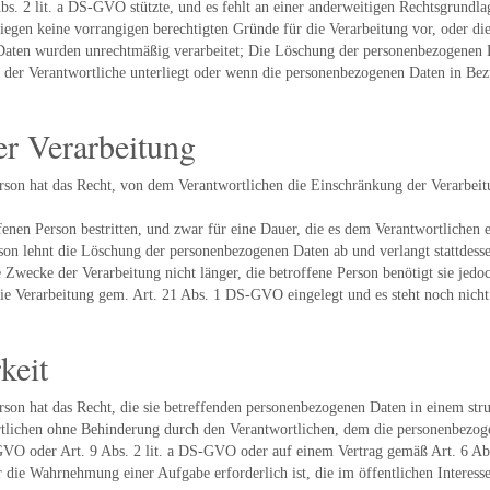
s. 2 lit. a DS-GVO stützte, und es fehlt an einer anderweitigen Rechtsgrundla
egen keine vorrangigen berechtigten Gründe für die Verarbeitung vor, oder d
aten wurden unrechtmäßig verarbeitet; Die Löschung der personenbezogenen Da
m der Verantwortliche unterliegt oder wenn die personenbezogenen Daten in Bez
er Verarbeitung
rson hat das Recht, von dem Verantwortlichen die Einschränkung der Verarbei
enen Person bestritten, und zwar für eine Dauer, die es dem Verantwortlichen 
erson lehnt die Löschung der personenbezogenen Daten ab und verlangt stattde
e Zwecke der Verarbeitung nicht länger, die betroffene Person benötigt sie je
ie Verarbeitung gem. Art. 21 Abs. 1 DS-GVO eingelegt und es steht noch nicht 
keit
son hat das Recht, die sie betreffenden personenbezogenen Daten in einem str
tlichen ohne Behinderung durch den Verantwortlichen, dem die personenbezogen
-GVO oder Art. 9 Abs. 2 lit. a DS-GVO oder auf einem Vertrag gemäß Art. 6 Ab
ür die Wahrnehmung einer Aufgabe erforderlich ist, die im öffentlichen Interes