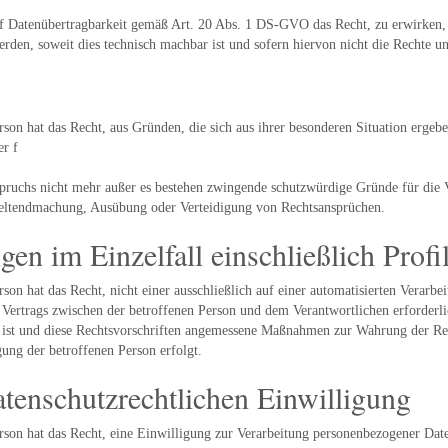
auf Datenübertragbarkeit gemäß Art. 20 Abs. 1 DS-GVO das Recht, zu erwirken,
rden, soweit dies technisch machbar ist und sofern hiervon nicht die Rechte u
on hat das Recht, aus Gründen, die sich aus ihrer besonderen Situation ergeben
er f
ruchs nicht mehr außer es bestehen zwingende schutzwürdige Gründe für die Ve
 Geltendmachung, Ausübung oder Verteidigung von Rechtsansprüchen.
en im Einzelfall einschließlich Profi
son hat das Recht, nicht einer ausschließlich auf einer automatisierten Verar
s Vertrags zwischen der betroffenen Person und dem Verantwortlichen erforderli
sig ist und diese Rechtsvorschriften angemessene Maßnahmen zur Wahrung der Rec
gung der betroffenen Person erfolgt.
atenschutzrechtlichen Einwilligung
son hat das Recht, eine Einwilligung zur Verarbeitung personenbezogener Date